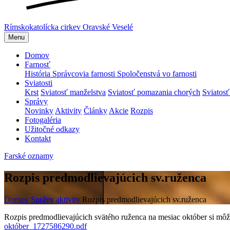
Rímskokatolícka cirkev
Oravské Veselé
Menu
Domov
Farnosť
História
Správcovia farnosti
Spoločenstvá vo farnosti
Sviatosti
Krst
Sviatosť manželstva
Sviatosť pomazania chorých
Sviatosť
Správy
Novinky
Aktivity
Články
Akcie
Rozpis
Fotogaléria
Užitočné odkazy
Kontakt
Farské oznamy
Rozpis predmodlievajúcich sv.ruženca
Domov
Správy
aktivity
Rozpis predmodlievajúcich sv.ruženca
Rozpis predmodlievajúcich svätého ruženca na mesiac október si môž
október_1727586290.pdf