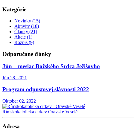
Kategórie
Novinky
(15)
Aktivity
(18)
Články
(21)
Akcie
(1)
Rozpis
(9)
Odporučané články
Jún – mesiac Božského Srdca Ježišovho
Jún 28, 2021
Program odpustovej slávnosti 2022
Oktober 02, 2022
Rímskokatolícka cirkev
Oravské Veselé
Adresa